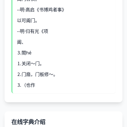
--明·高启《书博鸡者事》
以可阖门。
--明·归有光《项
阖、
⒊閤hé
⒈关闭～门。
⒉门扇，门板修～。
⒊（也作
在线字典介绍