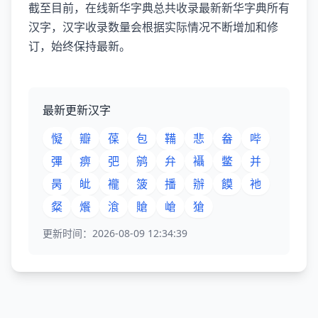
截至目前，在线新华字典总共收录最新新华字典所有
汉字，汉字收录数量会根据实际情况不断增加和修
订，始终保持最新。
最新更新汉字
懝
瓣
葆
包
鞴
悲
畚
哔
彃
痹
弝
鹓
弁
襵
鳖
并
昺
皉
襱
箥
播
辦
饃
衪
粲
爘
湌
賶
嵢
獊
更新时间：2026-08-09 12:34:39