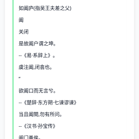
如阖庐(指吴王夫差之父)
阖
关闭
是故阖户谓之坤。
--《易·系辞上》。
虞注阖,闭翕也。
”
欲阖口而无言兮。
--《楚辞·东方朔·七谏谬谏》
当且阖閤,勿有所问。
--《汉书·孙宝传》
阖门善俟。