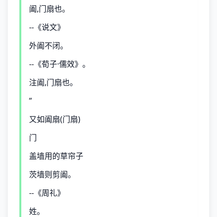
阖,门扇也。
--《说文》
外阖不闭。
--《荀子·儒效》。
注阖,门扇也。
”
又如阖扇(门扇)
门
盖墙用的草帘子
茨墙则剪阖。
--《周礼》
姓。