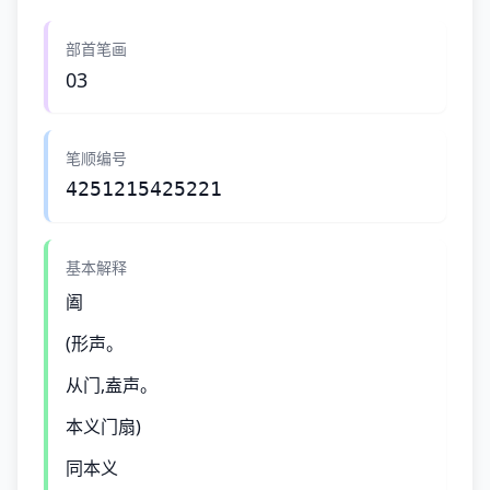
部首笔画
03
笔顺编号
4251215425221
基本解释
阖
(形声。
从门,盍声。
本义门扇)
同本义