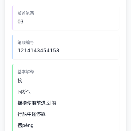
部首笔画
03
笔顺编号
1214143454153
基本解释
搒
同榜”。
摇橹使船前进,划船
行船中途停靠
搒péng