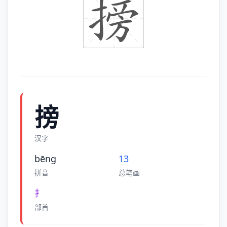
搒
汉字
bēnɡ
13
拼音
总笔画
扌
部首