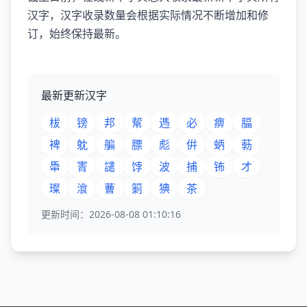
汉字，汉字收录数量会根据实际情况不断增加和修
订，始终保持最新。
最新更新汉字
柭
镑
邦
幚
遤
必
痹
腷
裨
躭
艑
膘
彪
倂
蛃
葧
馽
寈
譴
饽
波
捕
钸
才
璨
湌
蓸
箣
猠
茶
更新时间：2026-08-08 01:10:16