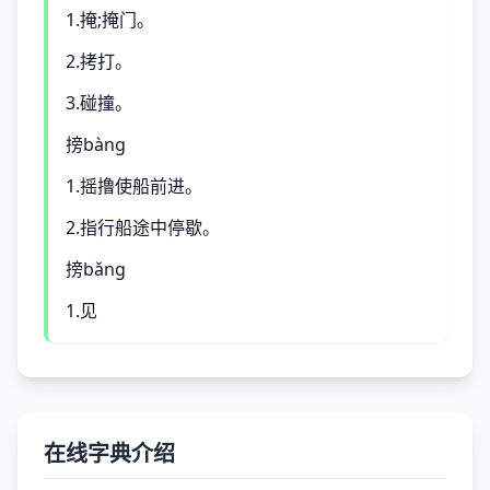
1.掩;掩门。
2.拷打。
3.碰撞。
搒bàng
1.摇撸使船前进。
2.指行船途中停歇。
搒bǎng
1.见
在线字典介绍