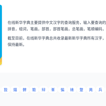
在线新华字典主要提供中文汉字的查询服务，输入要查询的
拼音，组词，笔画，部首，部首笔画，总笔画，笔顺编码，U
截至目前，在线新华字典总共收录最新新华字典所有汉字，
保持最新。
狴
煏
髀
箃
辩
峯
惼
裱
蹩
昺
兵