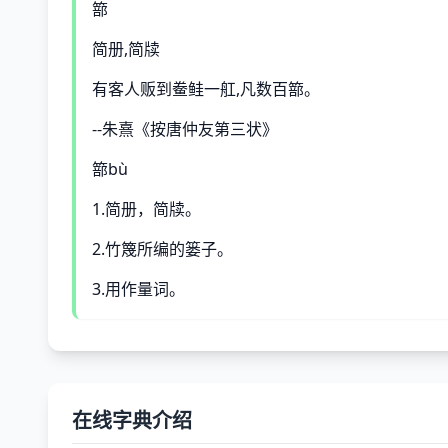
篰
简册,简牍
有客人贩到鲞鲑一舡,凡数百篰。
--朱熹《按唐仲友第三状》
篰bù
1.简册，简牍。
2.竹篾所编的篓子。
3.用作量词。
在线字典介绍