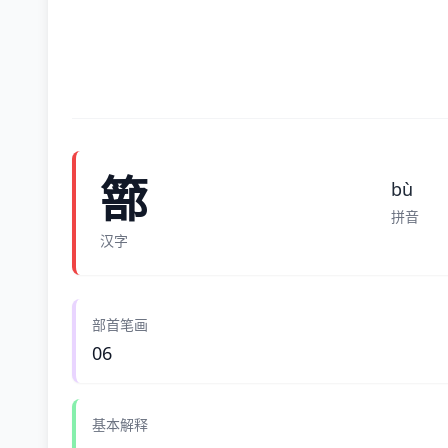
篰
bù
拼音
汉字
部首笔画
06
基本解释