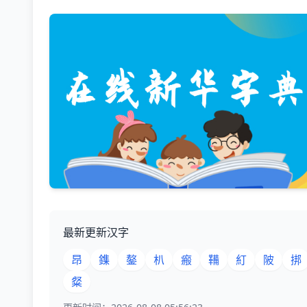
最新更新汉字
昂
鏶
鏊
朳
瘢
鞴
糽
陂
挷
粲