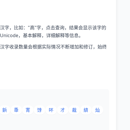
汉字，比如："高"字，点击查询，结果会显示该字的
nicode，基本解释，详细解释等信息。
汉字收录数量会根据实际情况不断增加和修订，始终
鋲
馽
寈
饽
吥
才
裁
緕
灿