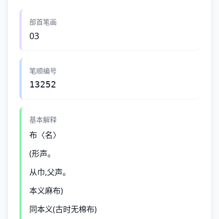
部首笔画
03
笔顺编号
13252
基本解释
布〈名〉
(形声。
从巾,父声。
本义麻布)
同本义(古时无棉布)