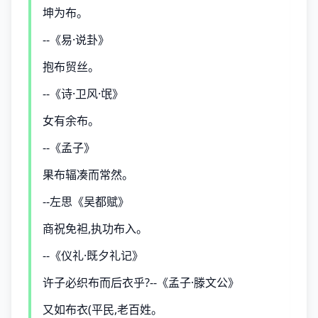
坤为布。
--《易·说卦》
抱布贸丝。
--《诗·卫风·氓》
女有余布。
--《孟子》
果布辐凑而常然。
--左思《吴都赋》
商祝免袒,执功布入。
--《仪礼·既夕礼记》
许子必织布而后衣乎?--《孟子·滕文公》
又如布衣(平民,老百姓。