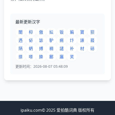
最新更新汉字
闇
枊
傲
妘
钣
斒
寶
狈
遤
佖
毖
馿
痟
炞
諘
蔱
陃
蛃
搏
裫
譴
补
材
硳
搽
嗏
胮
鄽
廛
芺
更新时间：2026-08-07 05:48:09
ipaiku.com© 2025 爱拍酷词典 版权所有