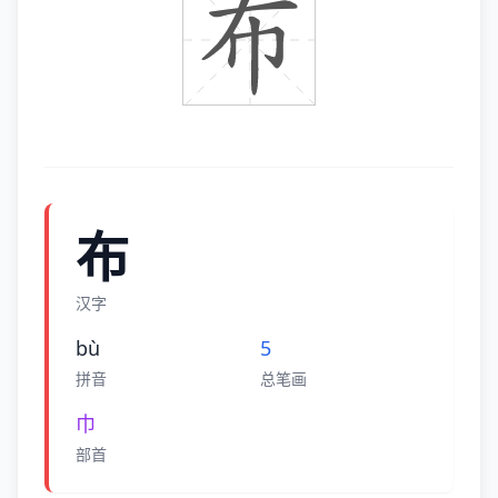
布
汉字
bù
5
拼音
总笔画
巾
部首