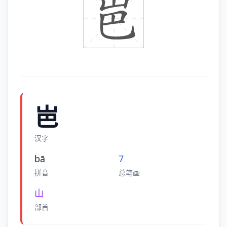
岜
汉字
bā
7
拼音
总笔画
山
部首