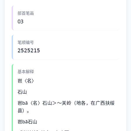
部首笔画
03
笔顺编号
2525215
基本解释
岜〈名〉
石山
岜bā〈名〉石山＞～关岭（地各，在广西扶绥
县）。
岜bā石山