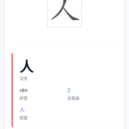
人
汉字
rén
2
拼音
总笔画
人
部首