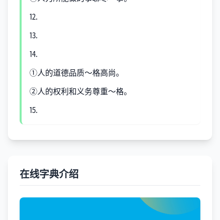
⒓
⒔
⒕
①人的道德品质～格高尚。
②人的权利和义务尊重～格。
⒖
在线字典介绍