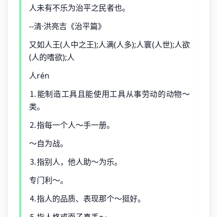
人未有不乐为治平之民者也。
--清·洪亮吉《治平篇》
又如人王(人中之王);人满(人多);人寰(人世);人欲
(人的嗜欲);人
人rén
⒈能制造工具且能使用工具从事劳动的动物～
类。
⒉指每一个人～手一册。
～自为战。
⒊指别人，他人助～为乐。
专门利～。
⒋指人的品质、表现那个～挺好。