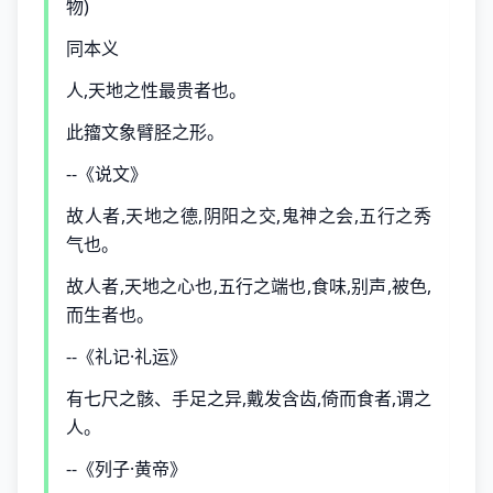
物)
同本义
人,天地之性最贵者也。
此籀文象臂胫之形。
--《说文》
故人者,天地之德,阴阳之交,鬼神之会,五行之秀
气也。
故人者,天地之心也,五行之端也,食味,别声,被色,
而生者也。
--《礼记·礼运》
有七尺之骸、手足之异,戴发含齿,倚而食者,谓之
人。
--《列子·黄帝》