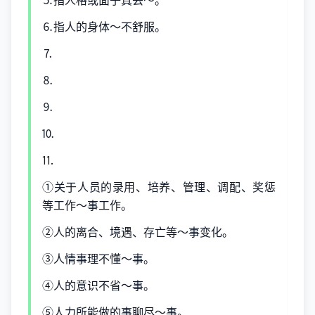
⒌指人格或面子真丢～。
⒍指人的身体～不舒服。
⒎
⒏
⒐
⒑
⒒
①关于人员的录用、培养、管理、调配、奖惩
等工作～事工作。
②人的离合、境遇、存亡等～事变化。
③人情事理不懂～事。
④人的意识不省～事。
⑤人力所能做的事聊尽～事。