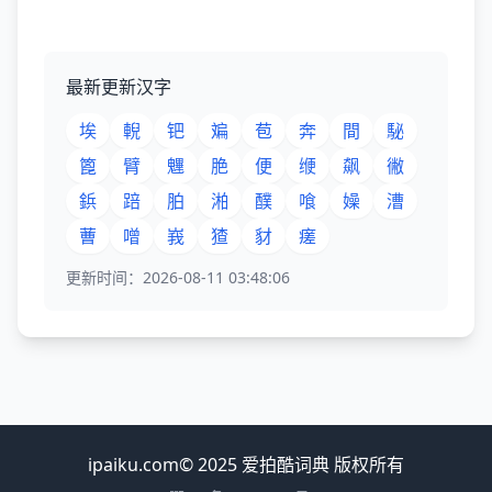
最新更新汉字
埃
輗
钯
斒
苞
奔
間
駜
篦
臂
魓
脃
便
缏
飙
徶
鋲
踣
胉
湐
醭
喰
嬠
漕
蓸
噌
峩
猹
豺
瘥
更新时间：2026-08-11 03:48:06
ipaiku.com© 2025 爱拍酷词典 版权所有