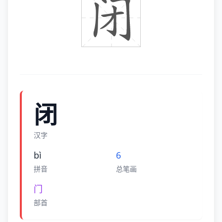
闭
汉字
bì
6
拼音
总笔画
门
部首