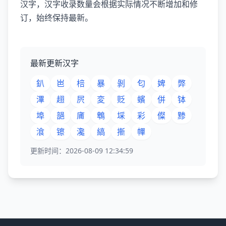
汉字，汉字收录数量会根据实际情况不断增加和修
订，始终保持最新。
最新更新汉字
釟
岜
棓
暴
剝
匂
婢
弊
滭
趐
屄
変
贬
蠙
併
钵
埠
郶
庯
鵯
埰
彩
儏
黪
湌
镲
瀺
縞
摲
幝
更新时间：2026-08-09 12:34:59