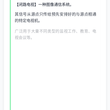
【闭路电视】一种图像通信系统。
其信号从源点只传给预先安排好的与源点相通
的特定电视机。
广泛用于大量不同类型的监视工作、教育、电
视会议等。
【闭门羹】拒绝客人进门叫做让客人吃闭门
羹。
也指找人时无人在家昨晚去找他，吃了个～。
【闭门思过】关着门独自反省自己的过错。
【闭门造车】关上门造车。