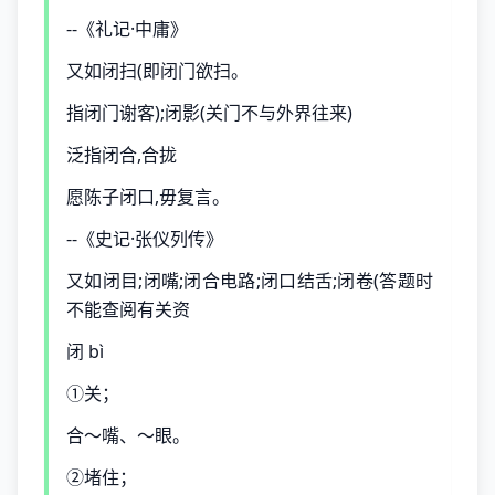
--《礼记·中庸》
又如闭扫(即闭门欲扫。
指闭门谢客);闭影(关门不与外界往来)
泛指闭合,合拢
愿陈子闭口,毋复言。
--《史记·张仪列传》
又如闭目;闭嘴;闭合电路;闭口结舌;闭卷(答题时
不能查阅有关资
闭 bì
①关；
合～嘴、～眼。
②堵住；