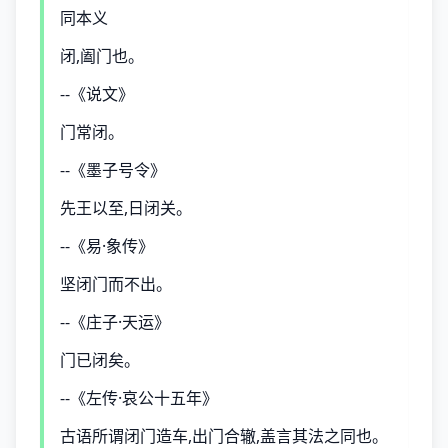
同本义
闭,阖门也。
--《说文》
门常闭。
--《墨子号令》
先王以至,日闭关。
--《易·象传》
坚闭门而不出。
--《庄子·天运》
门已闭矣。
--《左传·哀公十五年》
古语所谓闭门造车,出门合辙,盖言其法之同也。