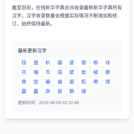
截至目前，在线新华字典总共收录最新新华字典所有
汉字，汉字收录数量会根据实际情况不断增加和修
订，始终保持最新。
最新更新汉字
铵
傲
朳
忁
堡
褒
梖
埄
祊
嘣
币
堛
壁
妣
柀
鎞
昪
窆
碥
煸
飙
彪
飑
墂
靍
靐
庰
禀
鞆
嚗
更新时间：2026-08-09 02:32:46