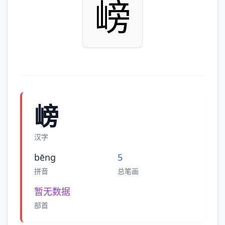
嵭
嵭
汉字
bēnɡ
5
拼音
总笔画
暂无数据
部首