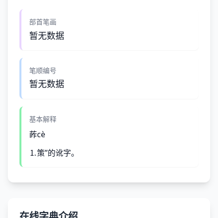
部首笔画
暂无数据
笔顺编号
暂无数据
基本解释
葃cè
⒈策”的讹字。
在线字典介绍