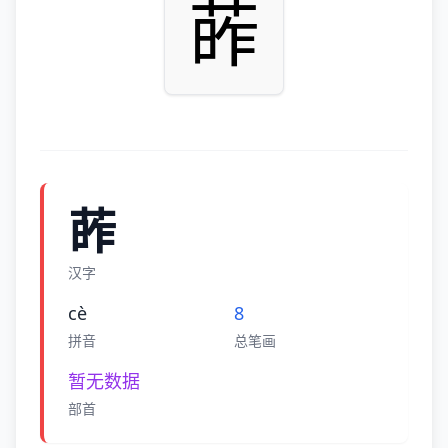
葃
葃
汉字
cè
8
拼音
总笔画
暂无数据
部首