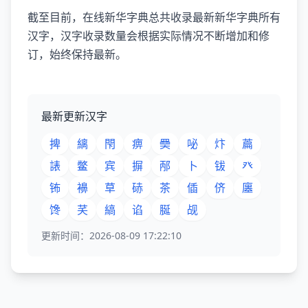
截至目前，在线新华字典总共收录最新新华字典所有
汉字，汉字收录数量会根据实际情况不断增加和修
订，始终保持最新。
最新更新汉字
捭
縭
閇
痹
奰
咇
炞
萹
諘
鳖
宾
摒
邴
卜
钹
癶
钸
襣
草
硳
茶
偛
侪
廛
馋
芺
縞
谄
脠
觇
更新时间：2026-08-09 17:22:10