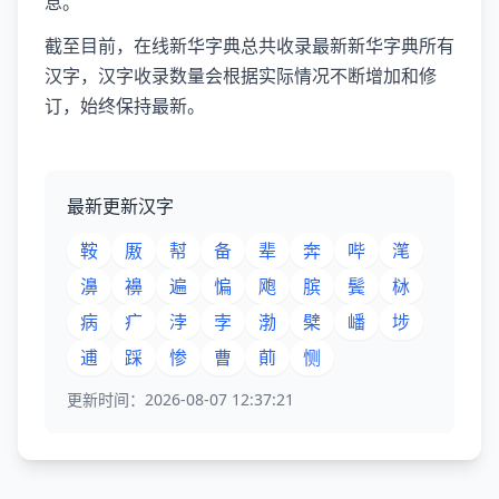
息。
截至目前，在线新华字典总共收录最新新华字典所有
汉字，汉字收录数量会根据实际情况不断增加和修
订，始终保持最新。
最新更新汉字
鞍
厫
幇
备
辈
奔
哔
滗
濞
襣
遍
惼
飑
膑
鬓
栤
病
疒
浡
孛
渤
檗
嶓
埗
逋
踩
惨
曹
萴
恻
更新时间：2026-08-07 12:37:21