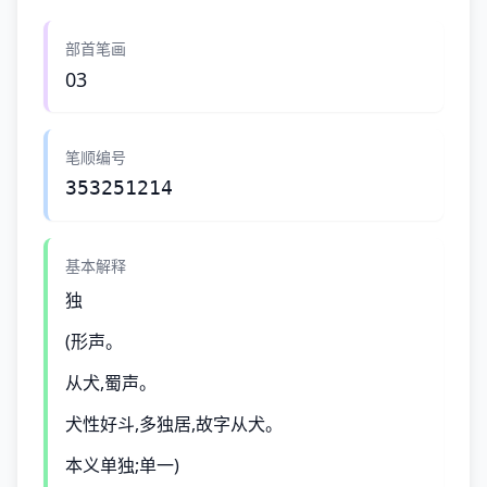
部首笔画
03
笔顺编号
353251214
基本解释
独
(形声。
从犬,蜀声。
犬性好斗,多独居,故字从犬。
本义单独;单一)