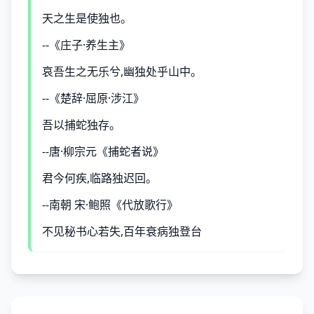
天之生是使独也。
--《庄子·养生主》
哀吾生之无乐兮,幽独处乎山中。
--《楚辞·屈原·涉江》
吾以捕蛇独存。
--唐·柳宗元《捕蛇者说》
君今何疾,临路独迟回。
--南朝 宋·鲍照《代放歌行》
不见秘书心若失,百年衰病独登台