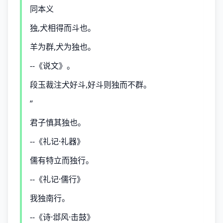
同本义
独,犬相得而斗也。
羊为群,犬为独也。
--《说文》。
段玉裁注犬好斗,好斗则独而不群。
”
君子慎其独也。
--《礼记·礼器》
儒有特立而独行。
--《礼记·儒行》
我独南行。
--《诗·邶风·击鼓》