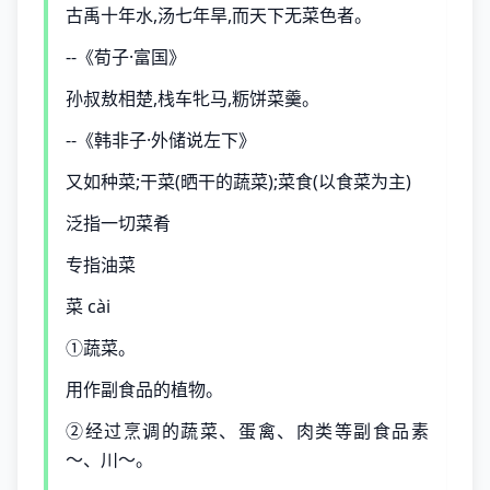
古禹十年水,汤七年旱,而天下无菜色者。
--《荀子·富国》
孙叔敖相楚,栈车牝马,粝饼菜羹。
--《韩非子·外储说左下》
又如种菜;干菜(晒干的蔬菜);菜食(以食菜为主)
泛指一切菜肴
专指油菜
菜 cài
①蔬菜。
用作副食品的植物。
②经过烹调的蔬菜、蛋禽、肉类等副食品素
～、川～。