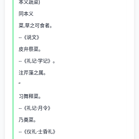
本义蔬菜)
同本义
菜,草之可食者。
--《说文》
皮弁祭菜。
--《礼记·学记》。
注芹藻之属。
”
习舞释菜。
--《礼记·月令》
乃奠菜。
--《仪礼·士昏礼》