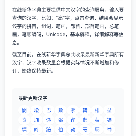
在线新华字典主要提供中文汉字的查询服务，输入要
查询的汉字，比如："高"字，点击查询，结果会显示
该字的拼音，组词，笔画，部首，部首笔画，总笔
画，笔顺编码，Unicode，基本解释，详细解释等信
息。
截至目前，在线新华字典总共收录最新新华字典所有
汉字，汉字收录数量会根据实际情况不断增加和修
订，始终保持最新。
最新更新汉字
闇
墢
巴
贁
搫
鞴
棑
坌
贲
塴
遤
弻
跸
鄪
藊
镖
墂
皊
踣
伯
勃
葧
鄏
祌