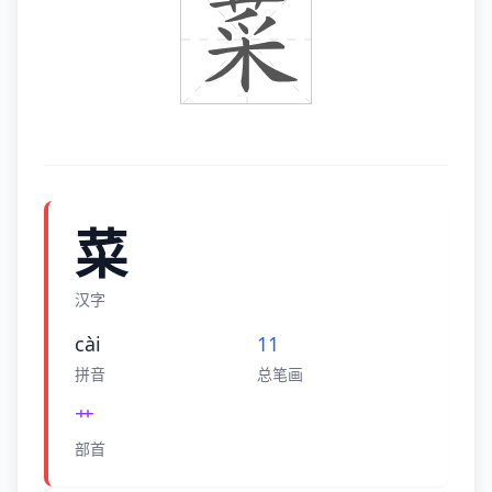
菜
汉字
cài
11
拼音
总笔画
艹
部首