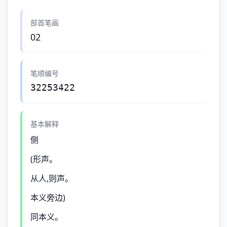
部首笔画
02
笔顺编号
32253422
基本解释
侧
(形声。
从人,则声。
本义旁边)
同本义。