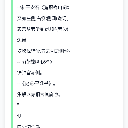
--宋·王安石《游褒禅山记》
又如左侧;右侧;侧闻(谦词。
表示从旁听到);侧畔(旁边)
边缘
坎坎伐辐兮,置之河之侧兮。
--《诗·魏风·伐檀》
铸钟官赤侧。
--《史记·平准书》。
集解以赤铜为其廓也。
”
侧
向旁边歪斜