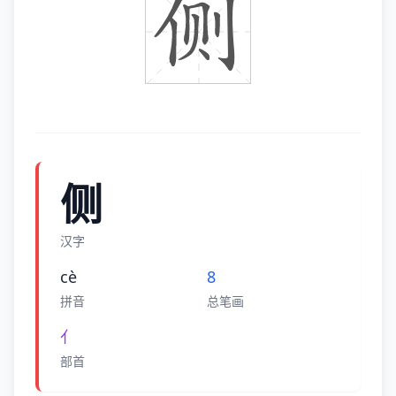
侧
汉字
cè
8
拼音
总笔画
亻
部首