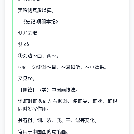
樊哙侧其盾以撞。
--《史记·项羽本纪》
侧弁之俄
侧 cě
①旁边～面、两～。
②向一边歪斜～目、～耳细听、～重效果。
又见zè。
【侧锋】〈美〉中国画技法。
运笔时笔头向左右倾斜，使笔尖、笔腰、笔根
同时发挥作用。
兼有粗、细、浓、淡、干、湿等变化。
常用于中国画的意笔画。