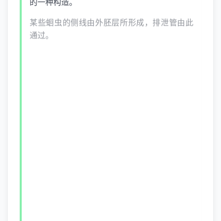
的一种构造。
某些蛔虫的侧线由外胚层所形成，排泄管由此
通过。
鱼类及水生两栖类动物的侧线能感觉水流振动
及声音。
【侧芽】生在叶腋、尚未发育成长的枝或花的
雏体。
又叫腋芽。
【侧泳】一种游泳姿势。