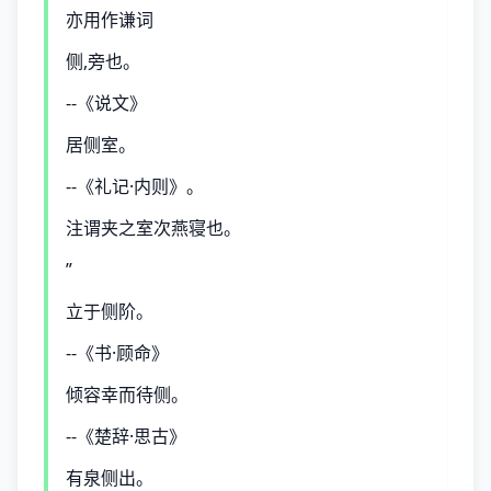
亦用作谦词
侧,旁也。
--《说文》
居侧室。
--《礼记·内则》。
注谓夹之室次燕寝也。
”
立于侧阶。
--《书·顾命》
倾容幸而待侧。
--《楚辞·思古》
有泉侧出。