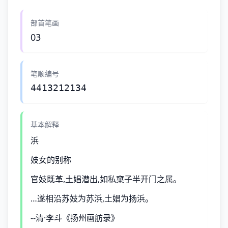
部首笔画
03
笔顺编号
4413212134
基本解释
浜
妓女的别称
官妓既革,土娼潜出,如私窠子半开门之属。
…遂相沿苏妓为苏浜,土娼为扬浜。
--清·李斗《扬州画舫录》