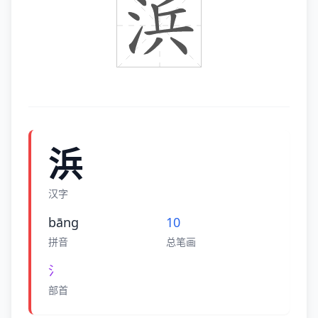
浜
汉字
bānɡ
10
拼音
总笔画
氵
部首